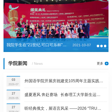
我院学生在“21世纪.可口可乐杯”全国大学生演讲比赛总决赛喜获一等奖
2021-10-07
学院新闻
更多
/ News
03
外国语学院开展庆祝建党105周年主题实践活动
2026-07
27
盛夏逐风 奔赴赛场 长春理工大学新生运动会燃情启幕
2026-05
27
听经典俄文，展语言风采 ——2026 “TRUD” 全民俄语听写大赛在长春理工大学圆满举行
2026-04